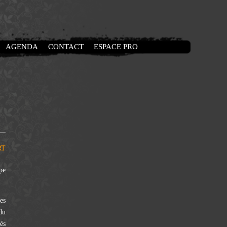
AGENDA
CONTACT
ESPACE PRO
RT
pe
es
 du
és