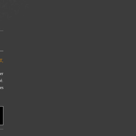
T,
er
é.
es