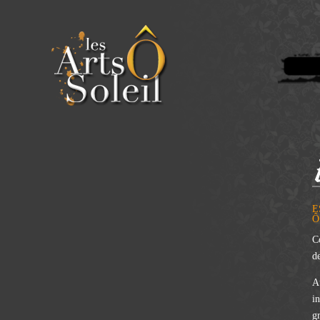
E
Ô
C
de
A
in
g