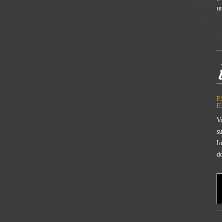
u
E
E
V
s
I
do